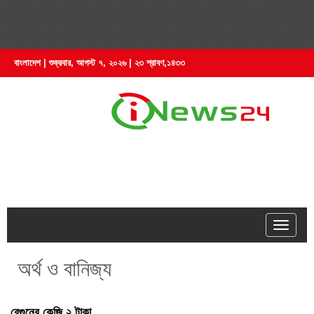
বাংলাদেশ | শুক্রবার, আগস্ট ৭, ২০২৬ | ২৩ শ্রাবণ,১৪৩৩
hell
অর্থ ও বানিজ্য
বেগুনের কেজি ২ টাকা