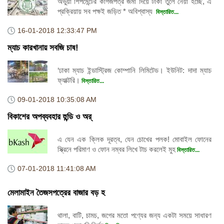
অভুয়া শিপমেন্টের কাগজপত্র জমা দিয়ে টাকা তুলে নেয়া হচ্ছে, এ
প্রক্রিয়ায় সব পক্ষই জড়িত * অবিশ্বাস্য
বিস্তারিত...
16-01-2018
12:33:47 PM
ম্যাচ কারখানায় সবজি চাষ!
‘ঢাকা ম্যাচ ইন্ডাস্ট্রিজ কোম্পানি লিমিটেড। ইউনিট: দাদা ম্যাচ
ফ্যাক্টরি।
বিস্তারিত...
09-01-2018
10:35:08 AM
বিকাশের অপব্যবহার হুন্ডি ও অর্
এ যেন এক ক্লিক দূরত্ব, যেন চোখের পলক! মোবাইল ফোনের
স্ক্রিনে পরিমাণ ও ফোন নম্বর লিখে টাচ করলেই মুহ
বিস্তারিত...
07-01-2018
11:41:08 AM
মেলামাইন তৈজসপত্রের বাজার বড় হ
থালা, বাটি, চামচ, জগের মতো পণ্যের জন্য একটা সময়ে সাধারণ