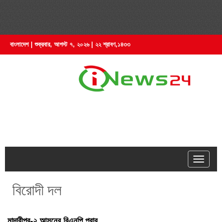
বাংলাদেশ | শুক্রবার, আগস্ট ৭, ২০২৬ | ২২ শ্রাবণ,১৪৩৩
hell
বিরোদী দল
মাদারীপুর-২ আসনের বিএনপি প্রার