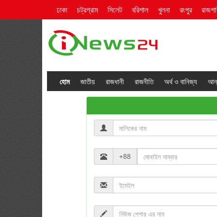
ঢাকা
চট্রগ্রাম
সিলেট
বরিশাল
খুলনা
রংপুর
রাজশা
হোম
জাতীয়
রাজধানী
রাজনীতি
অর্থ ও বানিজ্য
আন্
+88