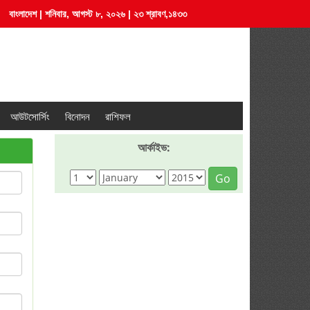
বাংলাদেশ | শনিবার, আগস্ট ৮, ২০২৬ | ২৩ শ্রাবণ,১৪৩৩
আউটসোর্সিং
বিনোদন
রাশিফল
আর্কাইভ:
Go