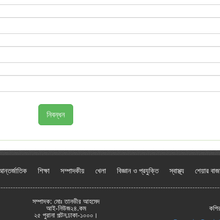
নিবন্ধন
আন্তর্জাতিক
শিক্ষা
সম্পাদকীয়
খেলা
বিজ্ঞান ও প্রযুক্তি
স্বাস্থ্য
শেয়ার বাজ
সম্পাদক: মোঃ তানভীর আহমেদ
আই-নিউজ২৪.কম
কপি
২৫ পুরানা পল্টন,ঢাকা-১০০০।