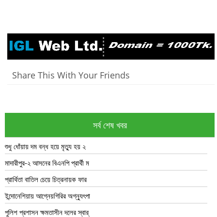
Share This With Your Friends
সর্ব শেষ খবর
শুধু ধোঁয়ায় দম বন্ধ হয়ে মৃত্যু হয় ২
মাদারীপুর-২ আসনের বিএনপি প্রার্থী ম
প্রার্থিতা বাতিল চেয়ে চিত্রনায়ক ফার
ইন্দোনেশিয়ায় আগ্নেয়গিরির অগ্ন্যুৎপা
পুলিশ প্রশাসন ক্ষমতাসীন দলের স্বার্