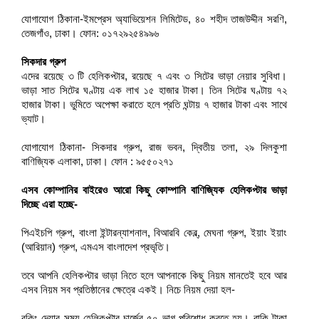
যোগাযোগ ঠিকানা-ইমপ্রেস অ্যাভিয়েশন লিমিটেড, ৪০ শহীদ তাজউদ্দীন সরণি,
তেজগাঁও, ঢাকা। ফোন: ০১৭২৯২৫৪৯৯৬
সিকদার গ্রুপ
এদের রয়েছে ৩ টি হেলিকপ্টার, রয়েছে ৭ এবং ৩ সিটের ভাড়া নেয়ার সুবিধা।
ভাড়া সাত সিটের ঘণ্টায় এক লাখ ১৫ হাজার টাকা। তিন সিটের ঘণ্টায় ৭২
হাজার টাকা। ভুমিতে অপেক্ষা করাতে হলে প্রতি ঘন্টায় ৭ হাজার টাকা এবং সাথে
ভ্যাট।
যোগাযোগ ঠিকানা- সিকদার গ্রুপ, রাজ ভবন, দ্বিতীয় তলা, ২৯ দিলকুশা
বাণিজ্যিক এলাকা, ঢাকা। ফোন : ৯৫৫০২৭১
এসব কোম্পানির বাইরেও আরো কিছু কোম্পানি বাণিজ্যিক হেলিকপ্টার ভাড়া
দিচ্ছে এরা হচ্ছে-
পিএইচপি গ্রুপ, বাংলা ইন্টারন্যাশনাল, বিআরবি কেব্ল্, মেঘনা গ্রুপ, ইয়াং ইয়াং
(আরিয়ান) গ্রুপ, এমএস বাংলাদেশ প্রভৃতি।
তবে আপনি হেলিকপ্টার ভাড়া নিতে হলে আপনাকে কিছু নিয়ম মানতেই হবে আর
এসব নিয়ম সব প্রতিষ্ঠানের ক্ষেত্রে একই। নিচে নিয়ম দেয়া হল-
বুকিং দেয়ার সময় হেলিকপ্টার চার্জের ৫০ ভাগ পরিশোধ করতে হয়। বাকি টাকা