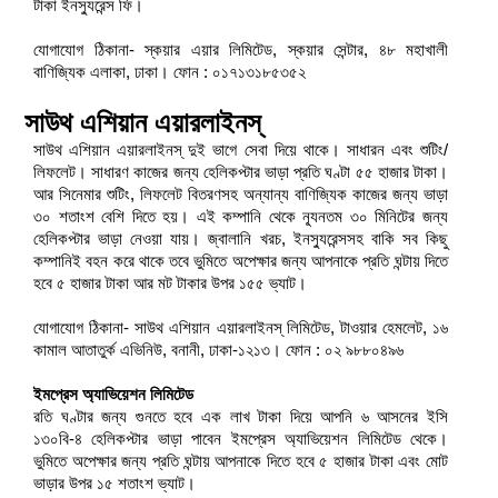
টাকা ইনস্যুরেন্স ফি।
যোগাযোগ ঠিকানা- স্কয়ার এয়ার লিমিটেড, স্কয়ার সেন্টার, ৪৮ মহাখালী
বাণিজ্যিক এলাকা, ঢাকা। ফোন : ০১৭১৩১৮৫৩৫২
সাউথ এশিয়ান এয়ারলাইনস্
সাউথ এশিয়ান এয়ারলাইনস্ দুই ভাগে সেবা দিয়ে থাকে। সাধারন এবং শুটিং/
লিফলেট। সাধারণ কাজের জন্য হেলিকপ্টার ভাড়া প্রতি ঘণ্টা ৫৫ হাজার টাকা।
আর সিনেমার শুটিং, লিফলেট বিতরণসহ অন্যান্য বাণিজ্যিক কাজের জন্য ভাড়া
৩০ শতাংশ বেশি দিতে হয়। এই কম্পানি থেকে ন্যূনতম ৩০ মিনিটের জন্য
হেলিকপ্টার ভাড়া নেওয়া যায়। জ্বালানি খরচ, ইনস্যুরেন্সসহ বাকি সব কিছু
কম্পানিই বহন করে থাকে তবে ভুমিতে অপেক্ষার জন্য আপনাকে প্রতি ঘন্টায় দিতে
হবে ৫ হাজার টাকা আর মট টাকার উপর ১৫৫ ভ্যাট।
যোগাযোগ ঠিকানা- সাউথ এশিয়ান এয়ারলাইনস্ লিমিটেড, টাওয়ার হেমলেট, ১৬
কামাল আতাতুর্ক এভিনিউ, বনানী, ঢাকা-১২১৩। ফোন : ০২ ৯৮৮০৪৯৬
ইমপ্রেস অ্যাভিয়েশন লিমিটেড
রতি ঘণ্টার জন্য গুনতে হবে এক লাখ টাকা দিয়ে আপনি ৬ আসনের ইসি
১৩০বি-৪ হেলিকপ্টার ভাড়া পাবেন ইমপ্রেস অ্যাভিয়েশন লিমিটেড থেকে।
ভুমিতে অপেক্ষার জন্য প্রতি ঘন্টায় আপনাকে দিতে হবে ৫ হাজার টাকা এবং মোট
ভাড়ার উপর ১৫ শতাংশ ভ্যাট।