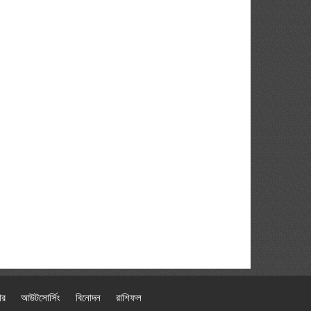
ার
আউটসোর্সিং
বিনোদন
রাশিফল