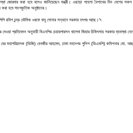
যবস্থা জোরদার করা হবে বলেও জানিয়েছেন মন্ত্রী। এছাড়া পহেলা বৈশাখের দিন দেশের সকল 
করা হবে সাংস্কৃতিক অনুষ্ঠানের।
িপি রথিশ চন্দ্র ভৌমিক ওরফে বাবু সোনার সন্ধানে সরকার তৎপর আছে।’ৎ
ারদের দেওয়া প্রতিবেদন অনুযায়ী বিএনপির চেয়ারপারসন খালেদা জিয়ার চিকিৎসায় সরকার ব্যবস্থা নে
্যা বের মহাপরিচালক (ডিজি) বেনজীর আহমেদ, ঢাকা মহানগর পুলিশ (ডিএমপি) কমিশনার মো. আছা