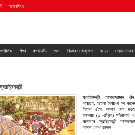
হী
ময়মনসিংহ
তর্জাতিক
শিক্ষা
সম্পাদকীয়
খেলা
বিজ্ঞান ও প্রযুক্তি
স্বাস্থ্য
শেয়ার বাজার
ষ্ট্রমন্ত্রী
স্বরাষ্ট্রমন্ত্রী আসাদুজ্জামান খ
বলেছেন, পহেলা বৈশাখের সব ধরনের 
বিকেল ৫টার আগেই শেষ করত
মঙ্গলবার (৩ এপ্রিল) সচিবালয়ে 
সম্মেলনে স্বরাষ্ট্রমন্ত্রী আসাদুজ্জ
কামাল একথা জানান।