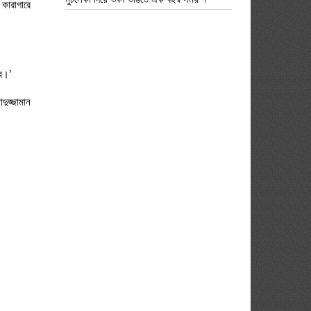
কারাগারে
বে।’
দুজ্জামান