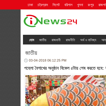
ঢাকা
চট্রগ্রাম
সিলেট
বরিশাল
খুলনা
রংপুর
রাজশা
হোম
জাতীয়
রাজধানী
রাজনীতি
অর্থ ও বানিজ্য
আন্
জাতীয়
03-04-2018
06:12:25 PM
পহেলা বৈশাখের অনুষ্ঠান বিকেল ৫টায় শেষ করতে হবে: স্বরা