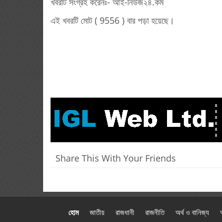
খবরটি সংগ্রহ করেনঃ- আই-নিউজ২৪.কম
এই খবরটি মোট ( 9556 ) বার পড়া হয়েছে।
Share This With Your Friends
হোম
জাতীয়
রাজধানী
রাজনীতি
অর্থ ও বানিজ্য