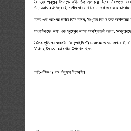
বৈশাখের অনুষ্ঠান উপলক্ষে কূটনৈতিক এলাকায় বিশেষ নিরাপত্তা ব্
উন্নতমানের ঐতিহ্যবাহী দেশীয় খাবার পরিবেশন করা হবে এবং আয়োজন 
অন্য এক প্রশ্নের জবাবে তিনি বলেন, ‘রংপুরের বিশেষ জজ আদালতের প
সাংবাদিকদের অপর এক প্রশ্নের জবাবে স্বরাষ্ট্রমন্ত্রী বলেন, ‘ডাক্ত
বৈঠকে পুলিশের মহাপরিদর্শক (আইজিপি) মোহাম্মদ জাবেদ পাটোয়ারী, র
মিয়াসহ উর্ধ্বতন কর্মকর্তারা উপস্থিত ছিলেন।
আই-নিউজ২৪.কম:নিলুফার ইয়াসমিন