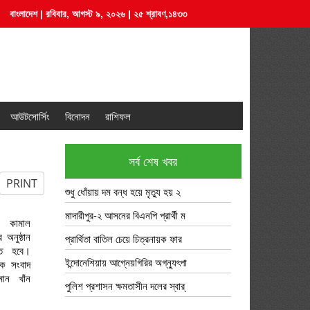
বাংলাদেশ | রবিবার, আগস্ট ৯, ২০২৬ | ২৫ শ্রাবণ,১৪৩৩
আউটসোর্সিং
বিনোদন
রাশিফল
সর্ব শেষ খবর
PRINT
শুধু ধোঁয়ায় দম বন্ধ হয়ে মৃত্যু হয় ২
মাদারীপুর-২ আসনের বিএনপি প্রার্থী ম
াঁন কামাল
অনুষ্ঠান
প্রার্থিতা বাতিল চেয়ে চিত্রনায়ক ফার
ে হবে।
ইন্দোনেশিয়ায় আগ্নেয়গিরির অগ্ন্যুৎপা
এক সংবাদ
ামান খাঁন
পুলিশ প্রশাসন ক্ষমতাসীন দলের স্বার্