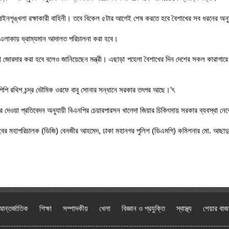
বে আইনশৃঙ্খলা রক্ষাকারী বাহিনী। তবে বিকেল ৫টার আগেই শেষ করতে হবে বৈশাখের সব ধরনের অনুষ
র এলাকায় ভ্রাম্যমান আদালত পরিচালনা করা হবে।
স্থা জোরদার করা হবে বলেও জানিয়েছেন মন্ত্রী। এছাড়া পহেলা বৈশাখের দিন দেশের সকল কারাগা
িপি রথিশ চন্দ্র ভৌমিক ওরফে বাবু সোনার সন্ধানে সরকার তৎপর আছে।’ৎ
ারদের দেওয়া প্রতিবেদন অনুযায়ী বিএনপির চেয়ারপারসন খালেদা জিয়ার চিকিৎসায় সরকার ব্যবস্থা নে
যা বের মহাপরিচালক (ডিজি) বেনজীর আহমেদ, ঢাকা মহানগর পুলিশ (ডিএমপি) কমিশনার মো. আছাদুজ্
আন্তর্জাতিক
শিক্ষা
সম্পাদকীয়
খেলা
বিজ্ঞান ও প্রযুক্তি
স্বাস্থ্য
শেয়ার বাজ