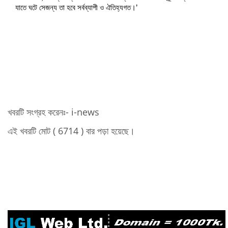
যাতে ঘটে সেজন্য তা হবে সর্বব্যাপী ও ঐতিহ্যগত।’
খবরটি সংগ্রহ করেনঃ- i-news
এই খবরটি মোট ( 6714 ) বার পড়া হয়েছে।