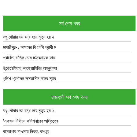
সর্ব শেষ খবর
শুধু ধোঁয়ায় দম বন্ধ হয়ে মৃত্যু হয় ২
মাদারীপুর-২ আসনের বিএনপি প্রার্থী ম
প্রার্থিতা বাতিল চেয়ে চিত্রনায়ক ফার
ইন্দোনেশিয়ায় আগ্নেয়গিরির অগ্ন্যুৎপা
পুলিশ প্রশাসন ক্ষমতাসীন দলের স্বার্
রাজধানী সর্ব শেষ খবর
শুধু ধোঁয়ায় দম বন্ধ হয়ে মৃত্যু হয় ২
‘একজন নির্বাচন কমিশনারের অস্তিত্বে
বাসচাপায় মা-মেয়ে নিহত, ভাঙচুর