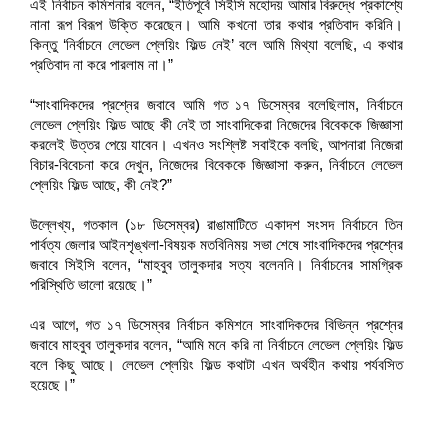
এই নির্বাচন কমিশনার বলেন, “ইতিপূর্বে সিইসি মহোদয় আমার বিরুদ্ধে প্রকাশ্যে
নানা রূপ বিরূপ উক্তি করেছেন। আমি কখনো তার কথার প্রতিবাদ করিনি।
কিন্তু ‘নির্বাচনে লেভেল প্লেয়িং ফিল্ড নেই’ বলে আমি মিথ্যা বলেছি, এ কথার
প্রতিবাদ না করে পারলাম না।”
“সাংবাদিকদের প্রশ্নের জবাবে আমি গত ১৭ ডিসেম্বর বলেছিলাম, নির্বাচনে
লেভেল প্লেয়িং ফিল্ড আছে কী নেই তা সাংবাদিকেরা নিজেদের বিবেককে জিজ্ঞাসা
করলেই উত্তর পেয়ে যাবেন। এখনও সংশ্লিষ্ট সবাইকে বলছি, আপনারা নিজেরা
বিচার-বিবেচনা করে দেখুন, নিজেদের বিবেককে জিজ্ঞাসা করুন, নির্বাচনে লেভেল
প্লেয়িং ফিল্ড আছে, কী নেই?”
উল্লেখ্য, গতকাল (১৮ ডিসেম্বর) রাঙামাটিতে একাদশ সংসদ নির্বাচনে তিন
পার্বত্য জেলার আইনশৃঙ্খলা-বিষয়ক মতবিনিময় সভা শেষে সাংবাদিকদের প্রশ্নের
জবাবে সিইসি বলেন, “মাহবুব তালুকদার সত্য বলেননি। নির্বাচনের সামগ্রিক
পরিস্থিতি ভালো রয়েছে।”
এর আগে, গত ১৭ ডিসেম্বর নির্বাচন কমিশনে সাংবাদিকদের বিভিন্ন প্রশ্নের
জবাবে মাহবুব তালুকদার বলেন, “আমি মনে করি না নির্বাচনে লেভেল প্লেয়িং ফিল্ড
বলে কিছু আছে। লেভেল প্লেয়িং ফিল্ড কথাটা এখন অর্থহীন কথায় পর্যবসিত
হয়েছে।”