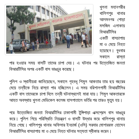
খুলনা মহানগরীর
খালিশপুর থানার
আলমনগর পোড়া
মসজিদ এলাকায়
বিআরটিসির
একটি বাসচাপায়
মা ও মেয়ে নিহত
হয়েছেন। বুধবার
সকালে রাস্তা
পার হওয়ার সময় বাসটি তাদের চাপা দেয়। এ ঘটনার পর উত্তেজিত জনতা
বিআরটিসির অপর একটি বাস ভাঙচুর করেছে।
পুলিশ ও স্থানীয়রা জানিয়েছেন, সকালে গৃহবধূ শিমুল আকতার তার ছয় বছরের
মেয়ে তন্বীকে নিয়ে রাস্তা পার হচ্ছিলেন। এ সময় বরিশালগামী বিআরটিসির
একটি বাস তাদেরকে চাপা দিলে তন্বী ঘটনাস্থলেই মারা যায়। শিমুল আকতারকে
আহত অবস্থায় খুলনা মেডিকেল কলেজ হাসপাতালে ভর্তির পর তারও মৃত্যু হয়।
পরে উত্তেজিত জনতা বিআরটিসির ঢাকাগামী টুঙ্গিপাড়া এক্সপ্রেস বাস ভাঙচুর
করে। পুলিশ গিয়ে পরিস্থিতি নিয়ন্ত্রণ ও বাসটি উদ্ধার করে খালিশপুর থানায়
নিয়ে গেছে। খালিশপুর থানার অফিসার ইনচার্জ (ওসি) সরদার মোশাররফ হোসেন
বিআরটিসির বাসচাপায় মা ও মেয়ে নিহত ঘটনার সত্যতা স্বীকার করেন।