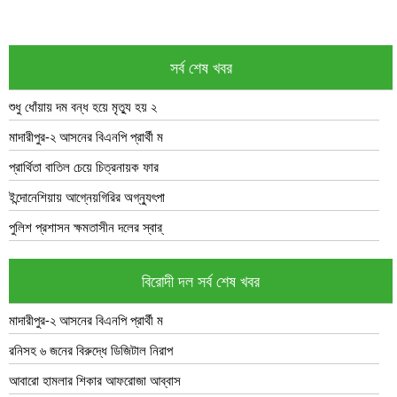
সর্ব শেষ খবর
শুধু ধোঁয়ায় দম বন্ধ হয়ে মৃত্যু হয় ২
মাদারীপুর-২ আসনের বিএনপি প্রার্থী ম
প্রার্থিতা বাতিল চেয়ে চিত্রনায়ক ফার
ইন্দোনেশিয়ায় আগ্নেয়গিরির অগ্ন্যুৎপা
পুলিশ প্রশাসন ক্ষমতাসীন দলের স্বার্
বিরোদী দল সর্ব শেষ খবর
মাদারীপুর-২ আসনের বিএনপি প্রার্থী ম
রনিসহ ৬ জনের বিরুদ্ধে ডিজিটাল নিরাপ
আবারো হামলার শিকার আফরোজা আব্বাস