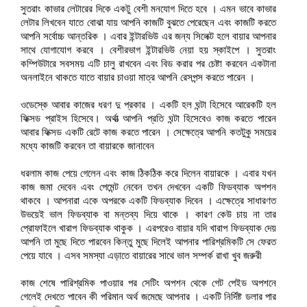
সুতরাং কাভার লেটারের দিকে একটু বেশী মনযোগ দিতে হবে । এমন ভাবে কাভার
লেটার লিখবেন যাতে বোঝা যায় আপনি কাজটি বুঝতে পেরেছেন এবং কাজটি করতে
আপনি সর্বোচ্চ আন্তরিক । এবার ইন্টারভিউ এর জন্য সিলেক্ট হলে বায়ার আপনার
সাথে যোগাযোগ করবে । বেশীরভাগ ইন্টারভিউ নেয়া হয় স্কাইপে । সুতরাং
কম্পিউটারে সবসময় এটি চালু রাখবেন এবং বিড করার পর চেষ্টা করবেন একটানা
অনলাইনে থাকতে যাতে বায়ার চাওয়া মাত্র আপনি রেসপন্স করতে পারেন ।
ওডেস্কে আবার কাজের ধরণ দু প্রকার । একটি হল ঘন্টা হিসেবে আরেকটি হল
ফিক্সড প্রাইস হিসেবে। অর্থাত্‍ আপনি প্রতি ঘন্টা হিসেবেও কাজ করতে পারেন
আবার ফিক্সড একটি রেটে কাজ করতে পারেন । সেক্ষেত্রে আপনি কতটুকু সময়ের
মধ্যে কাজটি করবেন তা বায়ারকে জানাবেন
ধরলাম কাজ পেয়ে গেলেন এবং কাজ ঠিকঠিক করে দিলেন বায়ারকে । এবার যখন
কাজ জমা দেবেন এবং পেমেন্ট নেবেন তখন দেখবেন একটি ফিডব্যাক অপশন
থাকবে । আপনারা একে অপরকে একটি ফিডব্যাক দিবেন । এক্ষেত্রে সাধারণত
উভয়েই ভাল ফিডব্যাক বা মন্তব্য দিয়ে থাকে । কারণ কেউ চায় না তার
প্রোফাইলে খারাপ ফিডব্যাক থাকুক । এরপরেও বায়ার যদি খারাপ ফিডব্যাক দেয়
আপনি তা মুছে দিতে পারবেন কিন্তু মুছে দিলেই আপনার পারিশ্রমিকটি সে ফেরত
পেয়ে যাবে । এসব সমস্যা এড়াতে বায়ারের সাথে ভাল সম্পর্ক রাখা খুব জরুরী
কাজ শেষে পারিশ্রমিক পাওয়ার পর সেটিং অপশন থেকে গেট পেইড অপশনে
গেলেই দেখতে পাবেন কী পরিমান অর্থ জমেছে আপনার । একটি নির্দিষ্ট ডলার পার