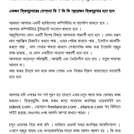
একজন ফ্রিল্যান্সারের যোগ্যতা কি ? কি কি প্রয়োজন ফ্রিল্যান্সার হতে হলে
প্রথমত আপনার একটি ব্যক্তিগত কম্পিউটার বা ল্যাপটপ থাকতে হবে ।
আপনার কম্পিউটারে ইন্টারনেট সংযোগ থাকতে হবে ।
প্রযুক্তিগত কোন একটি বিশেষ বিষয়ে আপনাকে পারদর্শী হতে হবে । যেমন ধরুন
ভাল গ্রাফিক্স ডিজাইন করতে পারা , ওয়েব পেউজ বানাতে পারা , ইমেইল মার্কেটিং
করতে পারা , ভাল লেখার ক্ষমতা থাকলে লেখালেখির কাজ করা ইত্যাদি প্রচুর
কাজ রয়েছে , যে কোন একটিতে অন্তত পারদর্শী হতে হবে ।
আপনাকে অত্যন্ত পরিশ্রমী , আগ্রহী এবং ধৈর্য্যশীল হতে হবে । নতুবা সাফল্য
আসবে না।
আয় করার চিন্তা কম করে কাজ শেখার এবং নিজের স্কিল বাড়ানোতে মনযোগী
হতে হবে
আপনার যদি ওপরের সব শর্ত পূরণ হয় তাহলে এবার চলুন জানা যাক কোথায় কাজ
করবেন। ফ্রিল্যান্সিং কাজ করার জন্য অন্যতম জনপ্রিয় ওয়েবসাইট হল
odesk.com , এছাড়াও freelancer.com , elance.com সহ বিভিন্ন
সাইট রয়েছে যেগুলোর ওপর আপনি আস্হা রাখতে পারেন ।
চলুন ওডেস্ক নিয়ে কথা বলি । বর্তমানে ওডেস্ট সবচে জনপ্রিয় মার্কেটপ্লেস ।
এখানে প্রচুর বায়ার এবং কনড্রাকটরের মধ্যে কাজ আদান প্রদান হয় । কি করে