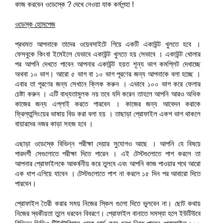
কাজ করবেন ওডেস্কে ? দেখে নেওয়া যাক কর্মপন্হা !
ওডেস্ক হোমপেজ
প্রথমত আপনাকে তাদের ওয়েবসাইটে গিয়ে একটি একাউন্ট খুলতে হবে ।
ফেসবুকে কিংবা ইমেইলে যেভাবে একাউন্ট খুলতে হয় সেভাবে । একাউন্ট খোলার
পর আপনি দেখতে পাবেন আপনার একাউন্ট হয়ত শূন্য ভাগ কমপ্লিট দেখাচ্ছে
অথবা ১০ ভাগ। আরো ৫ ভাগ বা ১০ ভাগ পূরণের জন্য আপনাকে বলা হচ্ছে ।
এবার তা পূরণের জন্য সেখানে ক্লিক করুন । এভাবে ১০০ ভাগ করে ফেলার
চেষ্টা করুন । এটি বাধ্যতামুলক নয় তবে যদি করেন তাহলে আপনি আরও অধিক
কাজের জন্য এপ্লাই করতে পারবেন । কাজের জন্য আবেদন করাকে
ফ্রিল্যান্সিংয়ের ভাষায় বিড করা বলা হয় । তাছাড়া প্রোফাইল একশ ভাগ থাকলে
বায়ারদের নজর কাড়া সহজ হবে ।
এছাড়া ওডেস্কে বিভিন্ন পরীক্ষা দেয়ার সুযোগও আছে । আপনি যে বিষয়ে
পারদর্শী সেগুলোতে পরীক্ষা দিতে পারেন । এই টেস্টগুলোতে পাশ করলে তা
আপনার প্রোফাইলকে আকর্ষনীয় করে তুলবে এবং আপনি কাজ পাওয়ার পথে আরো
এক ধাপ এগিয়ে যাবেন । টেস্টগুলোতে পাশ না করলে ১৫ দিন পর আবারো দিতে
পারবেন।
প্রোফাইল তৈরী করার সময় নিজের স্কিল গুলো দিতে ভুলবেন না। ছোট কথায়
নিজের স্বকীয়তা তুলে ধরবেন বিবরণে। প্রোফাইল বানাতে সমস্যা হলে ইউটিউবে