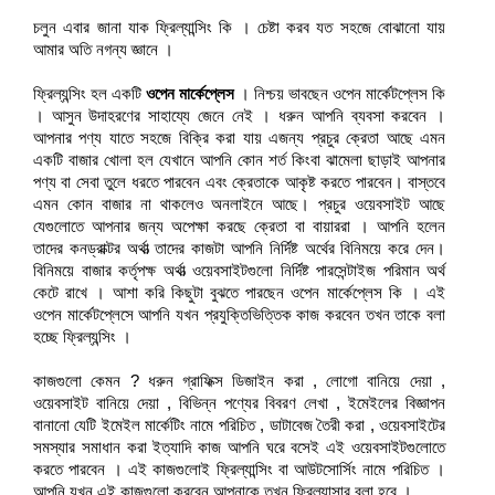
চলুন এবার জানা যাক ফ্রিল্যান্সিং কি । চেষ্টা করব যত সহজে বোঝানো যায়
আমার অতি নগন্য জ্ঞানে ।
ফ্রিল্যন্সিং হল একটি
ওপেন মার্কেপ্লেস
। নিশ্চয় ভাবছেন ওপেন মার্কেটপ্লেস কি
। আসুন উদাহরণের সাহায্যে জেনে নেই । ধরুন আপনি ব্যবসা করবেন ।
আপনার পণ্য যাতে সহজে বিক্রি করা যায় এজন্য প্রচুর ক্রেতা আছে এমন
একটি বাজার খোলা হল যেখানে আপনি কোন শর্ত কিংবা ঝামেলা ছাড়াই আপনার
পণ্য বা সেবা তুলে ধরতে পারবেন এবং ক্রেতাকে আকৃষ্ট করতে পারবেন। বাস্তবে
এমন কোন বাজার না থাকলেও অনলাইনে আছে। প্রচুর ওয়েবসাইট আছে
যেগুলোতে আপনার জন্য অপেক্ষা করছে ক্রেতা বা বায়াররা । আপনি হলেন
তাদের কনড্রাক্টর অর্থাত্‍ তাদের কাজটা আপনি নির্দিষ্ট অর্থের বিনিময়ে করে দেন।
বিনিময়ে বাজার কর্তৃপক্ষ অর্থাত্‍ ওয়েবসাইটগুলো নির্দিষ্ট পারসেন্টাইজ পরিমান অর্থ
কেটে রাখে । আশা করি কিছুটা বুঝতে পারছেন ওপেন মার্কেপ্লেস কি । এই
ওপেন মার্কেটপ্লেসে আপনি যখন প্রযুক্তিভিত্তিক কাজ করবেন তখন তাকে বলা
হচ্ছে ফ্রিল্যন্সিং ।
কাজগুলো কেমন ? ধরুন গ্রাফিক্স ডিজাইন করা , লোগো বানিয়ে দেয়া ,
ওয়েবসাইট বানিয়ে দেয়া , বিভিন্ন পণ্যের বিবরণ লেখা , ইমেইলের বিজ্ঞাপন
বানানো যেটি ইমেইল মার্কেটিং নামে পরিচিত , ডাটাবেজ তৈরী করা , ওয়েবসাইটের
সমস্যার সমাধান করা ইত্যাদি কাজ আপনি ঘরে বসেই এই ওয়েবসাইটগুলোতে
করতে পারবেন । এই কাজগুলোই ফ্রিল্যান্সিং বা আউটসোর্সিং নামে পরিচিত ।
আপনি যখন এই কাজগুলো করবেন আপনাকে তখন ফ্রিল্যান্সার বলা হবে ।