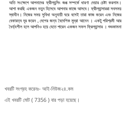
অতি সংক্ষেপে আপনাদের ফ্রীল্যন্সিং জগত্‍ সম্পর্কে ধারণা দেয়ার চেষ্টা করলাম।
আশা করছি একজন নতুন হিসেবে আপনার কাজে আসবে। ফ্রীল্যান্সাররা সবসময়
স্বাধীন। নিজের সময় সুবিধা অনুযায়ী ঘরে বসেই তারা কাজ করেন এবং নিজের
বেকারত্ব দূর করেন , দেশের জন্য বৈদেশিক মুদ্রা আনেন । একটু পরিশ্রমী আর
ধৈর্য্যশীল হলে আপনিও হয়ে যেতে পারেন একজন সফল ফ্রিল্যান্সার । শুভকামনা
খবরটি সংগ্রহ করেনঃ- আই-নিউজ২৪.কম
এই খবরটি মোট ( 7356 ) বার পড়া হয়েছে।