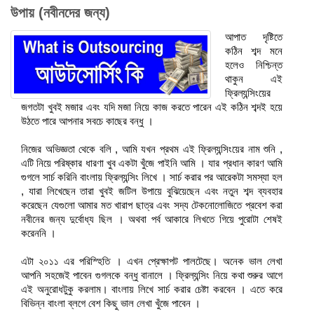
উপায় (নবীনদের জন্য)
আপাত দৃষ্টিতে
কঠিন শব্দ মনে
হলেও নিশ্চিন্ত
থাকুন এই
ফ্রিল্যন্সিংয়ের
জগতটা খুবই মজার এবং যদি মজা নিয়ে কাজ করতে পারেন এই কঠিন শব্দই হয়ে
উঠতে পারে আপনার সবচে কাছের বন্ধু ।
নিজের অভিজ্ঞতা থেকে বলি , আমি যখন প্রথম এই ফ্রিল্যন্সিংয়ের নাম শুনি ,
এটি নিয়ে পরিষ্কার ধারণা খুব একটা খুঁজে পাইনি আমি । যার প্রধান কারণ আমি
গুগলে সার্চ করিনি বাংলায় ফ্রিল্যন্সিং লিখে । সার্চ করার পর আরেকটা সমস্যা হল
, যারা লিখেছেন তারা খুবই জটিল উপায়ে বুঝিয়েছেন এবং নতুন শব্দ ব্যবহার
করেছেন যেগুলো আমার মত খারাপ ছাত্র এবং সদ্য টেকনোলোজিতে প্রবেশ করা
নবীনের জন্য দুর্বোধ্য ছিল । অথবা পর্ব আকারে লিখতে গিয়ে পুরোটা শেষই
করেননি ।
এটা ২০১১ এর পরিস্হিতি । এখন প্রেক্ষাপট পালটেছে। অনেক ভাল লেখা
আপনি সহজেই পাবেন গুগলকে বন্ধু বানালে । ফ্রিল্যন্সিং নিয়ে কথা শুরুর আগে
এই অনুরোধটুকু করলাম। বাংলায় লিখে সার্চ করার চেষ্টা করবেন । এতে করে
বিভিন্ন বাংলা ব্লগে বেশ কিছু ভাল লেখা খুঁজে পাবেন ।