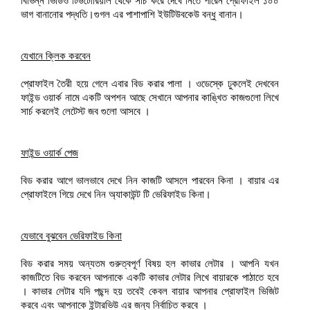
বিভিন্ন ভিডিও টিউটোরিয়াল থেকে সার্চ করে দেখে নিতে পারেন প্রোফাইল ১০০
ভাগ বানানোর পদ্ধতি।গুগল এর পাশাপাশি ইউটিউবকেউ বন্ধু বানান।
যেখানে ক্লিক করবেন
প্রোফাইল তৈরী হয়ে গেলে এবার বিড করার পালা । ওডেস্কে ঢুকলেই দেখবেন
ফাইন্ড ওয়ার্ক নামে একটি অপশন আছে সেখানে আপনার কাঙ্খিত কাজগুলো লিখে
সার্চ করলেই লেটেস্ট জব গুলো আসবে ।
ফাইন্ড ওয়ার্ক পেজ
বিড করার আগে ভালভাবে দেখে নিন কাজটি আসলে পারবেন কিনা । বায়ার এর
প্রোফাইলে গিয়ে দেখে নিন অ্যাকাউন্ট টি ভেরিফাইড কিনা।
যেভাবে বুঝবেন ভেরিফাইড কিনা
বিড করার সময় অন্যতম গুরুত্বপূর্ণ বিষয় হল কাভার লেটার । আপনি যখন
কাজটিতে বিড করবেন আপনাকে একটি কাভার লেটার লিখে বায়ারকে পাঠাতে হবে
। কাভার লেটার যদি পছন্দ হয় তবেই কেবল বায়ার আপনার প্রোফাইল ভিজিট
করবে এবং আপনাকে ইন্টারভিউ এর জন্য নির্বাচিত করবে ।