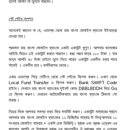
হলেই আপনি তা তুলতে পারবেন।
গেট পেইড অপশন
অনেকেই জানেন না যে, ওডেস্ক থেকে ডাচ বাংলা মোবাইল ব্যাংকে উইখড্রো
দেওয়া যায়।
প্রথমত ডাচ বাংলা মোবাইল ব্যাংকে একটা একাউন্ট খুলুন। আপনার কলেজের
আইডি দিয়েও এই একাউন্ট করতে পারবেন। খরচ পরবে মাত্র ১০০ টাকা । যার
মধ্যে আপনি ৪০ টাকা চাইলে তুলে নিতে পারেন একাউন্ট একটিভ হবার সাথে
সাথেই । একটিভ হবে ২ কর্মদিবসের ভেতর।
এবার ওডেস্কে গিয়ে সেটিংস্‌ থেকে গেট পেইডে ক্লিক করুন। এখান থেকে
Local Fund Transfer এ ক্লিক করুন। Bank SWIFT Code
চাইবে। সেখানে ডাচ বাংলা ব্যাংকের সুইফট কোড DBBLBDDH দিয়ে Go
তে ক্লিক করুন। দেখবেন অটোমেটিকভাবে ডাচ বাংলা ব্যাংকে ঠিকানা শো
করছে।
নিচের দিকে আপনার সমস্ত তথ্য দিয়ে সাবমিট করুন। একাউন্ট নাম্বারের স্থানে
আপনার ডাচ বাংলা মোবাইল ব্যাংকের ১২ ডিজিটের নাম্বার টা দিন(আপনার ১১
সংখ্যার মোবাইল নাম্বার + একটা চেক ডিজিট)। ব্রাঞ্চ এবং ব্রাঞ্চ এড্রেস এর
জায়গায় আপনি যে উপজেলা ব্রাঞ্চ এর আওতাধীন ঐ ব্রাঞ্চের নাম ও এড্রেস