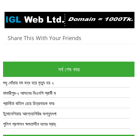
Share This With Your Friends
সর্ব শেষ খবর
শুধু ধোঁয়ায় দম বন্ধ হয়ে মৃত্যু হয় ২
মাদারীপুর-২ আসনের বিএনপি প্রার্থী ম
প্রার্থিতা বাতিল চেয়ে চিত্রনায়ক ফার
ইন্দোনেশিয়ায় আগ্নেয়গিরির অগ্ন্যুৎপা
পুলিশ প্রশাসন ক্ষমতাসীন দলের স্বার্