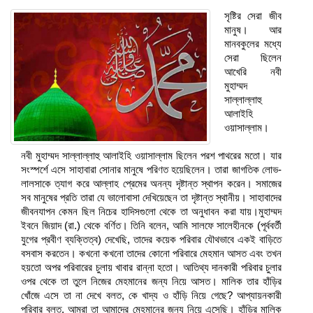
সৃষ্টির সেরা জীব
মানুষ। আর
মানবকুলের মধ্যে
সেরা ছিলেন
আখেরি নবী
মুহাম্মদ
সাল্লাল্লাহু
আলাইহি
ওয়াসাল্লাম।
নবী মুহাম্মদ সাল্লাল্লাহু আলাইহি ওয়াসাল্লাম ছিলেন পরশ পাথরের মতো। যার
সংস্পর্শে এসে সাহাবারা সোনার মানুষে পরিণত হয়েছিলেন। তারা জাগতিক লোভ-
লালসাকে ত্যাগ করে আল্লাহ প্রেমের অনন্য দৃষ্টান্ত স্থাপন করেন। সমাজের
সব মানুষের প্রতি তারা যে ভালোবাসা দেখিয়েছেন তা দৃষ্টান্ত স্থানীয়। সাহাবাদের
জীবনযাপন কেমন ছিল নিচের হাদিসগুলো থেকে তা অনুধাবন করা যায়।মুহাম্মদ
ইবনে জিয়াদ (রা.) থেকে বর্ণিত। তিনি বলেন, আমি সালফে সালেহীনকে (পূর্ববর্তী
যুগের প্রবীণ ব্যক্তিত্ব) দেখেছি, তাদের কয়েক পরিবার যৌথভাবে একই বাড়িতে
বসবাস করতেন। কখনো কখনো তাদের কোনো পরিবারে মেহমান আসত এবং তখন
হয়তো অপর পরিবারের চুলায় খাবার রান্না হতো। আতিথ্য দানকারী পরিবার চুলার
ওপর থেকে তা তুলে নিজের মেহমানের জন্য নিয়ে আসত। মালিক তার হাঁড়ির
খোঁজে এসে তা না দেখে বলত, কে খাদ্য ও হাঁড়ি নিয়ে গেছে? আপ্যায়নকারী
পরিবার বলত, আমরা তা আমাদের মেহমানের জন্য নিয়ে এসেছি। হাঁড়ির মালিক