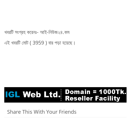
খবরটি সংগ্রহ করেনঃ- আই-নিউজ২৪.কম
এই খবরটি মোট ( 3959 ) বার পড়া হয়েছে।
Share This With Your Friends