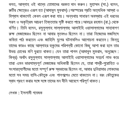
বলত, আল্লাহ ওই খাদ্যে তোমাদের বরকত দান করুন। মুহাম্মদ (সা.) বলেন,
রুটির ক্ষেত্রেও এরূপ হত (আদাবুল মুফরাদ)।পরস্পরের প্রতি অত্যধিক আস্থা ও
বিশ্বাস থাকলেই কেবল এরূপ করা যায়। অন্যথায় সাধারণ অবস্থায় এই ধরনের
সরল ও অকৃত্রিম আচরণ তিক্ততার সৃষ্টি করতে পারে।আবদুর রহমান (রা.) থেকে
বর্ণিত। তিনি বলেন, রসুলুল্লাহ সাল্লাল্লাহু আলাইহি ওয়াসাল্লামের সাহাবাগণ
রুক্ষ মেজাজেরও ছিলেন না আবার মৃতবৎও ছিলেন না। তারা নিজেদের মজলিসে
কবিতা পাঠ করতেন এবং জাহিলি যুগের ঘটনাবলিও আলোচনা করতেন। কিন্তু
তাদের কারও কাছে আল্লাহর হুকুমের পরিপন্থী কোনো কিছু আশা করা হলে তার
উভয় চোখের মণি ঘুরতে থাকত। যেন তারা পাগল (আদাবুল মুফরাদ, অনুচ্ছেদ :
কিব্র) অর্থাৎ রসুলুল্লাহ সাল্লাল্লাহু আলাইহি ওয়াসাল্লামের সহচর্য লাভ করে
তারা এমন ভারসাম্যপূর্ণ মেজাজের অধিকারী ছিলেন যে, তারা পাদ্রী-পুরোহিত ও
সংসারত্যাগীদের মতো সম্পূর্ণ রুক্ষ স্বভাবের ছিলেন না, আবার দুনিয়াদার লোকদের
মতো সব সময় হাসি-কৌতুক এবং গালগল্পেও মেতে থাকতেন না। বরং কৌতুকের
স্বাদ গ্রহণ করার সঙ্গে সঙ্গে তাদের মন দীনি আবেগে পরিপূর্ণ থাকত।
লেখক : ইসলামী গবেষক