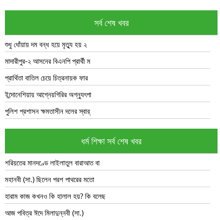
সর্ব শেষ খবর
শুধু ধোঁয়ায় দম বন্ধ হয়ে মৃত্যু হয় ২
মাদারীপুর-২ আসনের বিএনপি প্রার্থী ম
প্রার্থিতা বাতিল চেয়ে চিত্রনায়ক ফার
ইন্দোনেশিয়ায় আগ্নেয়গিরির অগ্ন্যুৎপা
পুলিশ প্রশাসন ক্ষমতাসীন দলের স্বার্
ধর্ম শিক্ষা সর্ব শেষ খবর
শরিয়তের মানদণ্ডে লাইলাতুল বারাআত বা
মহানবী (সা.) ছিলেন পরশ পাথরের মতো
হারাম কাজ কখনও কি হালাল হয়? কি বলেছ
আজ পবিত্র ঈদে মিলাদুন্নবী (সা.)