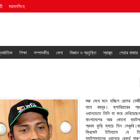
হী
ময়মনসিংহ
তর্জাতিক
শিক্ষা
সম্পাদকীয়
খেলা
বিজ্ঞান ও প্রযুক্তি
স্বাস্থ্য
শেয়ার বাজার
শুরু দেখে মনে হচ্ছিল রেসের তে
যাবে বহুদূর। ক্যারিয়ারের প
ওয়ানডেতে তিনি যা করে দেখিয়েছে
বাংলাদেশের আর কোনো ব্যাটসম
প্রথম কুড়ি ম্যাচে তিন সেঞ্চুরি।ব
ক্রিকেট ইতিহাসে যে তিন
ব্যাটসম্যানের ওয়ানডে রেকর্ড দারু