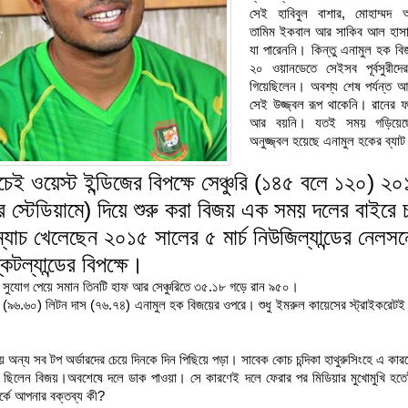
সেই হাবিবুল বাশার, মোহাম্মদ 
তামিম ইকবাল আর সাকিব আল হাস
যা পারেননি। কিন্তু এনামুল হক বি
২০ ওয়ানডেতে সেইসব পূর্বসুরীদে
গিয়েছিলেন। অবশ্য শেষ পর্যন্ত আর
সেই উজ্জ্বল রূপ থাকেনি। রানের ফ
আর বয়নি। যতই সময় গড়িয়েছ
অনুজ্জ্বল হয়েছে এনামুল হকের ব্যা
চেই ওয়েস্ট ইন্ডিজের বিপক্ষে সেঞ্চুরি (১৪৫ বলে ১২০) ২
র স্টেডিয়ামে) দিয়ে শুরু করা বিজয় এক সময় দলের বাইরে 
্যাচ খেলেছেন ২০১৫ সালের ৫ মার্চ নিউজিল্যান্ডের নেলসন
্কটল্যান্ডের বিপক্ষে।
য়ের সুযোগ পেয়ে সমান তিনটি হাফ আর সেঞ্চুরিতে ৩৫.১৮ গড়ে রান ৯৫০।
 (৯৬.৬০) লিটন দাস (৭৬.৭৪) এনামুল হক বিজয়ের ওপরে। শুধু ইমরুল কায়েসের স্ট্রাইকরেটই 
ায় অন্য সব টপ অর্ডারদের চেয়ে দিনকে দিন পিছিয়ে পড়া। সাবেক কোচ চন্দিকা হাথুরুসিংহে এ কা
ে ছিলেন বিজয়।অবশেষে দলে ডাক পাওয়া। সে কারণেই দলে ফেরার পর মিডিয়ার মুখোমুখি হতেই
র্কে আপনার বক্তব্য কী?