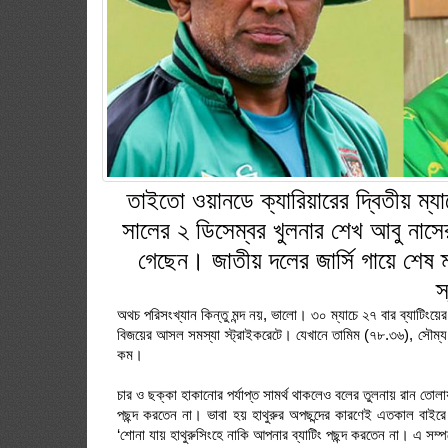
তাইতো ওয়ানডে ক্যারিয়ারের দ্বিতীয় ম্যা
সালের ২ ডিসেম্বর খুলনার শেখ আবু নাসে
গেছেন। জাতীয় দলের জার্সি গায়ে শেষ ম
স
অথচ পরিসংখ্যান কিন্তু মন্দ নয়, ভালো। ৩০ ম্যাচে ২৭ বার ব্যাটিং
বিজয়ের আসল সমস্যা স্ট্রাইকরেটে। যেখানে তামিম (৭৮.৩৬), সৌম্য
কম।
চার ও ছক্কা হাকানোর পর্যাপ্ত সামর্থ থাকলেও বলের তুলনায় রান তোল
পছন্দ করতেন না। ভাবা হয় হাথুরুর অপছন্দের কারণেই এতকাল বাইর
‘শোনা যায় হাথুরুসিংহে নাকি আপনার ব্যাটিং পছন্দ করতেন না। এ সম্প