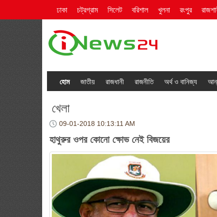
ঢাকা
চট্রগ্রাম
সিলেট
বরিশাল
খুলনা
রংপুর
রাজশা
হোম
জাতীয়
রাজধানী
রাজনীতি
অর্থ ও বানিজ্য
আন্
খেলা
09-01-2018
10:13:11 AM
হাথুরুর ওপর কোনো ক্ষোভ নেই বিজয়ের