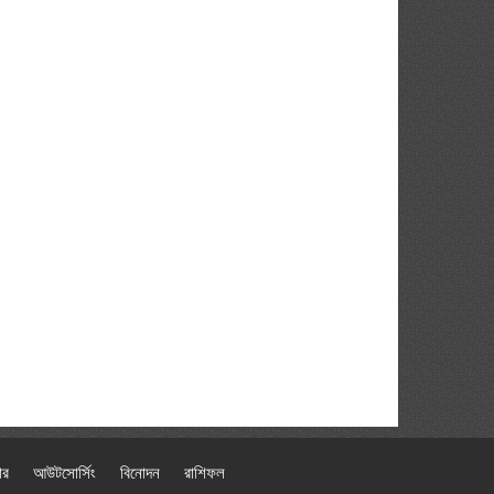
ার
আউটসোর্সিং
বিনোদন
রাশিফল