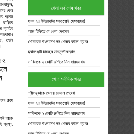
আশরাফুল,
খেলা সর্ব শেষ খবর
ানের কেউ
জয় প্রথম
যখন ২৩ উইকেটের সবগুলোই পেসারদের!
র ছাড়িয়ে
 ব্যাটের
আজ টিভিতে যে খেলা দেখবেন
লগুধারাও
ে, ততই
শোকাহত বাংলাদেশ দল খেলবে কালো ব্যাজ
ট।
চ্যালেঞ্জটা নিচ্ছেন মাহমুদউলস্নাহ
০১২
সাকিবকে ২ কোটি রুপিতে নিল হায়দরাবাদ
চলে
ে
খেলা সর্বাদিক খবর
শ্রীলঙ্কাকে খেলায় ফেরাল পেরেরা
তার চেয়ে
যখন ২৩ উইকেটের সবগুলোই পেসারদের!
সাকিবকে ২ কোটি রুপিতে নিল হায়দরাবাদ
রণেই তাকে
শোকাহত বাংলাদেশ দল খেলবে কালো ব্যাজ
 প্রশ্ন,
আজ টিভিতে যে খেলা দেখবেন