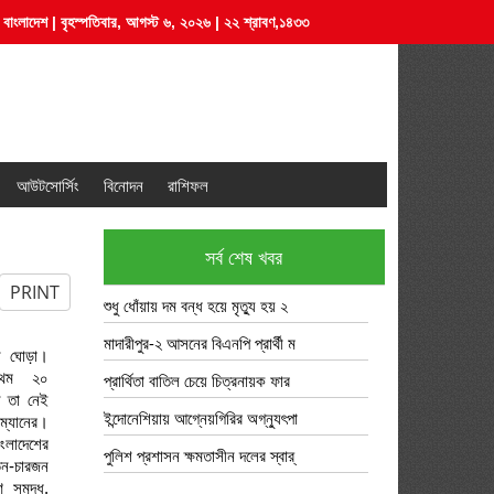
বাংলাদেশ | বৃহস্পতিবার, আগস্ট ৬, ২০২৬ | ২২ শ্রাবণ,১৪৩৩
আউটসোর্সিং
বিনোদন
রাশিফল
সর্ব শেষ খবর
PRINT
শুধু ধোঁয়ায় দম বন্ধ হয়ে মৃত্যু হয় ২
মাদারীপুর-২ আসনের বিএনপি প্রার্থী ম
জী ঘোড়া।
্রথম ২০
প্রার্থিতা বাতিল চেয়ে চিত্রনায়ক ফার
ন তা নেই
ইন্দোনেশিয়ায় আগ্নেয়গিরির অগ্ন্যুৎপা
্যানের।
াংলাদেশের
পুলিশ প্রশাসন ক্ষমতাসীন দলের স্বার্
-চারজন
ণ সমৃদ্ধ,