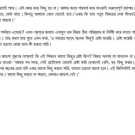
 পারে। এটা জোর করে কিছু হয় না। আমার জন্য পারফর্ম করে যাওয়াই গুরুত্বপূর্ণ ব্যাপার
ে, কেউ যাবে ; কিন্তু আমাকে খেলে যেতেই হবে।’এবার কি তবে নতুন বিজয়ের দেখা মিলবে
ে পারবো।’
থক্য এসেছে? এমন প্রশ্নর জবাবে এনামুল হক বিজয় ঠিক পরিষ্কার বা নির্দিষ্ট করে বলতে পা
 তার বদলে তার মুখে এমন কথা, ‘এ সময়ের মধ্যে অনেক কিছুই চেষ্টা করেছি। চেষ্টা করেছি ন
তখন হয়তো বোঝা যাবে কী করতে পারি।
ি জায়গা পূরণের লক্ষ্যেই কি এই সিজনে ভালো কিছুর চেষ্টা ছিল? বিজয় অবশ্য তা মানলেন না
য়ে যাওয়া- ‘আমার সব সময়, সেই ছোটবেলা থেকেই চেষ্টা করি যেখানেই খেলি, বড় কিছু করার
গের বছরের চেয়ে যদি এবার ভালো কিছু করতে পারি, তাহলে হয়তো ভালো হবে। এই জিনিসটাই 
যায়। ভালো কিছু করতে না পারলে, কোথাও জায়গা নেই।’