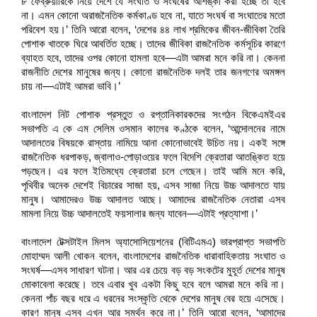
৮ ফেব্রুয়ারিকে নিয়ে দেশে যে সংঘাত ও সংঘর্ষের আশঙ্কা করা হচ্ছে তা হবে
না। এমন কোনো অরাজনৈতিক কর্মকাণ্ড হবে না, যাতে সংঘর্ষ বা সংঘাতের মতো
পরিবেশ হয়।’ তিনি আরো বলেন, ‘দেশের ৪৪ লাখ শ্রমিকের জীবন-জীবিকা তৈরি
পোশাক খাতকে ঘিরে আবর্তিত হচ্ছে। তাদের জীবিকা রাজনৈতিক কর্মসূচির কারণে
ব্যাহত হবে, তাদের ওপর কোনো হামলা হবে—এটা আমরা মনে করি না। কেননা
রাজনীতি দেশের মানুষের জন্য। কোনো রাজনৈতিক দলই তার জনগণের অমঙ্গল
চায় না—এটাই আমরা ভাবি।’
বাংলাদেশ নিট পোশাক প্রস্তুত ও রপ্তানিকারকদের সংগঠন বিকেএমইএর
সভাপতি এ কে এম সেলিম ওসমান কালের কণ্ঠকে বলেন, ‘আন্দোলনের নামে
আদালতের বিষয়কে রাস্তায় নামিয়ে আনা কোনোভাবেই উচিত নয়। একই সঙ্গে
রাজনৈতিক ধরপাকড়, জ্বালাও-পোড়াওয়ের ফলে বিদেশি ক্রেতারা আতঙ্কিত হয়ে
পড়ছেন। এর ফলে ইতিমধ্যে ক্রেতারা চলে গেছেন। তাই আমি মনে করি,
পৃথিবীর অনেক দেশেই বিচারের সাজা হয়, এসব সাজা নিয়ে উচ্চ আদালতে যায়
মানুষ। আমাদেরও উচ্চ আদালত আছে। আমাদের রাজনৈতিক নেতারা এসব
মামলা নিয়ে উচ্চ আদালতেই ফয়সালার জন্য যাবেন—এটাই প্রত্যাশা।’
বাংলাদেশ টেক্সটাইল মিলস অ্যাসোসিয়েশনের (বিটিএমএ) ভারপ্রাপ্ত সভাপতি
মোহাম্মদ আলী খোকন বলেন, বাংলাদেশের রাজনৈতিক ধারাবাহিকতায় সংঘাত ও
সংঘর্ষ—এসব সাধারণ ঘটনা। আর এর চেয়ে বড় বড় সংকটের মুহূর্ত দেশের মানুষ
মোকাবেলা করেছে। তবে এবার খুব একটা কিছু হবে বলে আমরা মনে করি না।
কেননা পাঁচ বছর ধরে এ ধরনের সংস্কৃতি থেকে দেশের মানুষ বের হয়ে এসেছে।
কারণ মানুষ এসব এখন আর সমর্থন করে না।’ তিনি আরো বলেন, ‘আমাদের